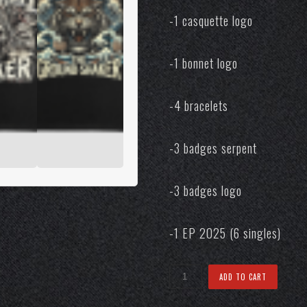
-1 casquette logo
-1 bonnet logo
-4 bracelets
-3 badges serpent
-3 badges logo
-1 EP 2025 (6 singles)
Golden
ADD TO CART
Pack