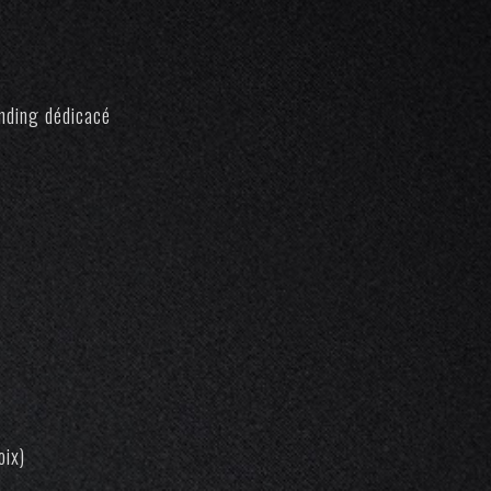
nding dédicacé
oix)